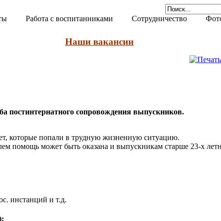
ты
Работа с воспитанниками
Сотрудничество
Фот
Наши вакансии
жба постинтернатного сопровождения выпускников.
ет, которые попали в трудную жизненную ситуацию.
лем помощь может быть оказана и выпускникам старше 23-х лет
с. инстанций и т.д.
);